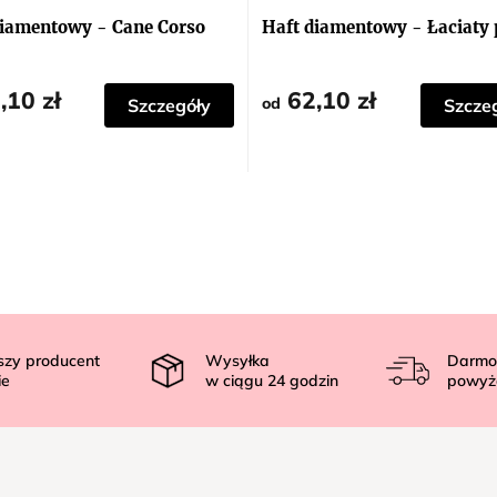
diamentowy - Cane Corso
Haft diamentowy - Łaciaty 
,10 zł
62,10 zł
od
Szczegóły
Szcze
szy producent
Wysyłka
Darmo
ie
w ciągu
24
godzin
powyż