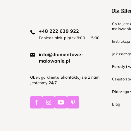
Dla Kli
Co to jes
malowani
+48 222 639 922
Poniedziałek-piątek 9:00 - 15:00
Instrukcja
info@diamentowe-
Jak zaczą
malowanie.pl
Porady i 
Skontaktuj się z nami
Obsługa klienta
Często z
Jesteśmy 24/7
Dlaczego 
Facebook
Instagram
Youtube
Pinterest
Blog