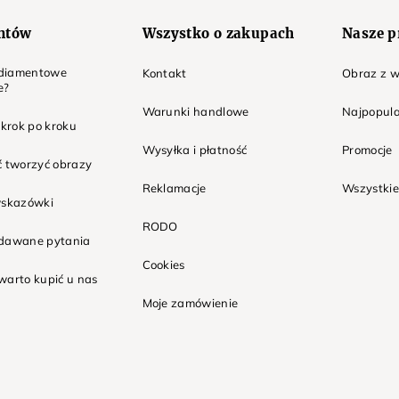
entów
Wszystko o zakupach
Nasze p
t diamentowe
Kontakt
Obraz z w
e?
Warunki handlowe
Najpopula
 krok po kroku
Wysyłka i płatność
Promocje
ć tworzyć obrazy
Reklamacje
Wszystkie
wskazówki
RODO
adawane pytania
Cookies
warto kupić u nas
Moje zamówienie