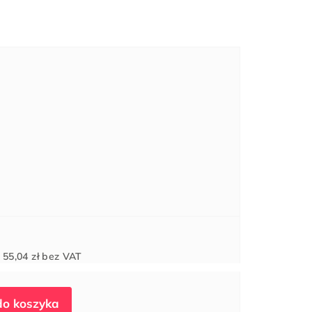
Cena
d
55,04 zł
bez VAT
jednostkowa: