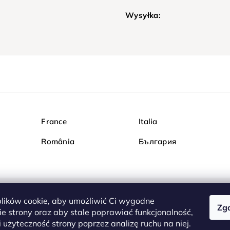
Wysyłka:
France
Italia
România
България
ików cookie, aby umożliwić Ci wygodne
Zg
Kupuj bezpiecznie w Dia
e strony oraz aby stale poprawiać funkcjonalność,
są całkowicie bezpieczn
 użyteczność strony poprzez analizę ruchu na niej.
serwerem są przesyłane 