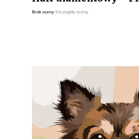
Średnia
Szczegóły oceny
Brak oceny
ocena
produktu
wynosi
0,0
na
5
gwiazdek.