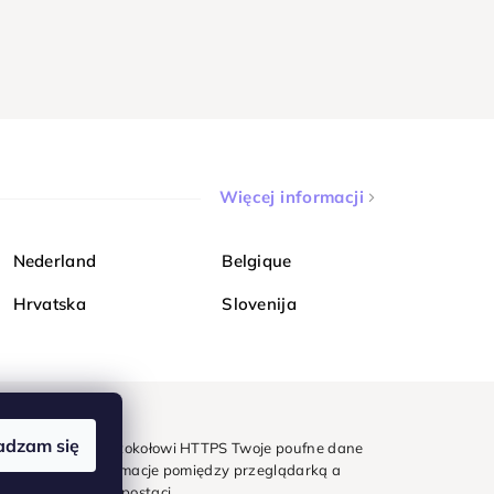
Więcej informacji
Nederland
Belgique
Hrvatska
Slovenija
adzam się
mondi. Dzięki protokołowi HTTPS Twoje poufne dane
e - wszystkie informacje pomiędzy przeglądarką a
w zaszyfrowanej postaci.