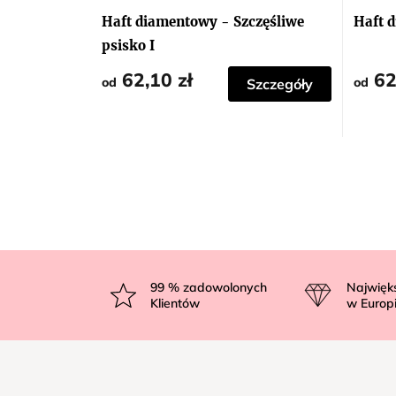
Haft diamentowy - Szczęśliwe
Haft 
psisko I
62,10 zł
62
od
od
Szczegóły
S
t
99
% zadowolonych
Najwięk
Klientów
w Europ
o
p
k
a