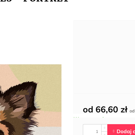
od
66,60 zł
o