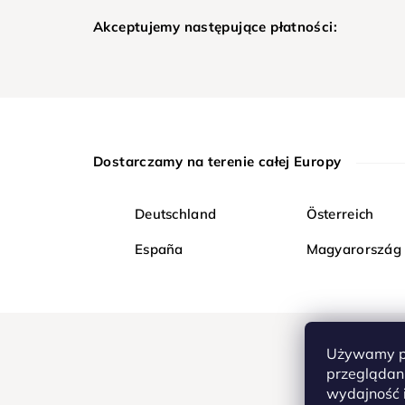
Akceptujemy następujące płatności:
Dostarczamy na terenie całej Europy
Deutschland
Österreich
España
Magyarország
Używamy pl
przeglądani
wydajność i