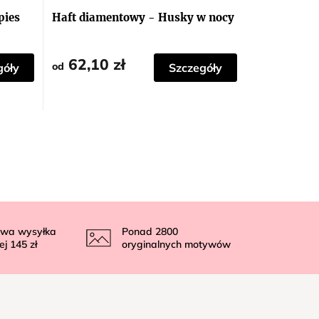
pies
Haft diamentowy - Husky w nocy
62,10 zł
od
góły
Szczegóły
wa wysyłka
Ponad
2800
ej
145 zł
oryginalnych motywów