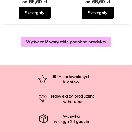
66,60 zł
66,60 zł
od
od
Szczegóły
Szczegóły
Wyświetlić wszystkie podobne produkty
S
t
99
% zadowolonych
Klientów
o
p
Największy producent
k
w Europie
a
Wysyłka
w ciągu
24
godzin