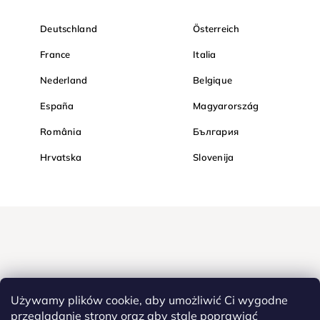
Deutschland
Österreich
France
Italia
Nederland
Belgique
España
Magyarország
România
България
Hrvatska
Slovenija
Używamy plików cookie, aby umożliwić Ci wygodne
przeglądanie strony oraz aby stale poprawiać