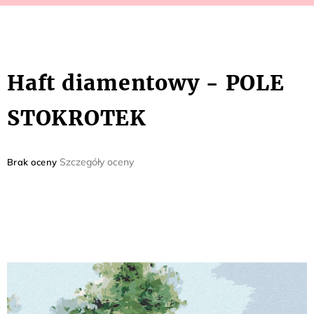
Haft diamentowy - POLE
STOKROTEK
Średnia
Szczegóły oceny
Brak oceny
ocena
produktu
wynosi
0,0
na
5
gwiazdek.