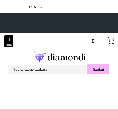
Przejść
do
PLN
treści
Szukaj