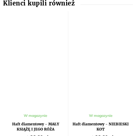
Średnia
W magazynie
W magazynie
ocena
produktu
Haft diamentowy - MAŁY
Haft diamentowy - NIEBIESKI
wynosi
KSIĄŻĘ I JEGO RÓŻA
KOT
5,0