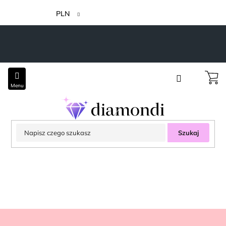
Przejść
do
PLN
treści
Szukaj