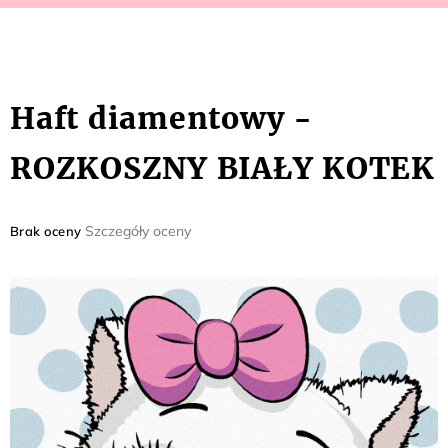
Haft diamentowy -
ROZKOSZNY BIAŁY KOTEK
Średnia
Szczegóły oceny
Brak oceny
ocena
produktu
wynosi
0,0
na
5
gwiazdek.