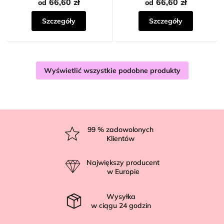
na
66,60 zł
66,60 zł
od
od
5
gwiazdek.
Szczegóły
Szczegóły
Wyświetlić wszystkie podobne produkty
S
t
99
% zadowolonych
Klientów
o
p
Największy producent
k
w Europie
a
Wysyłka
w ciągu
24
godzin