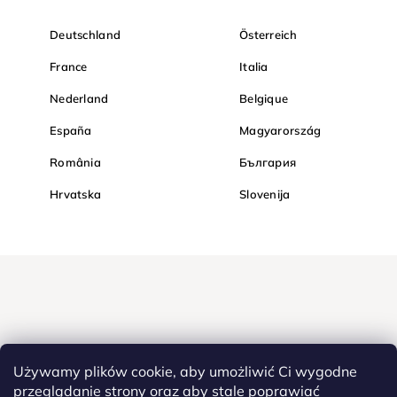
Deutschland
Österreich
France
Italia
Nederland
Belgique
España
Magyarország
România
България
Hrvatska
Slovenija
Używamy plików cookie, aby umożliwić Ci wygodne
przeglądanie strony oraz aby stale poprawiać