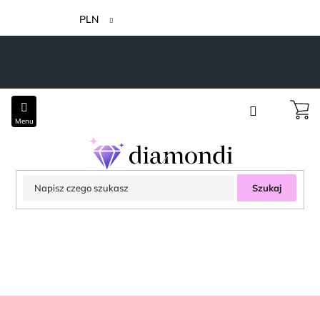
Przejść
do
PLN
treści
Szukaj