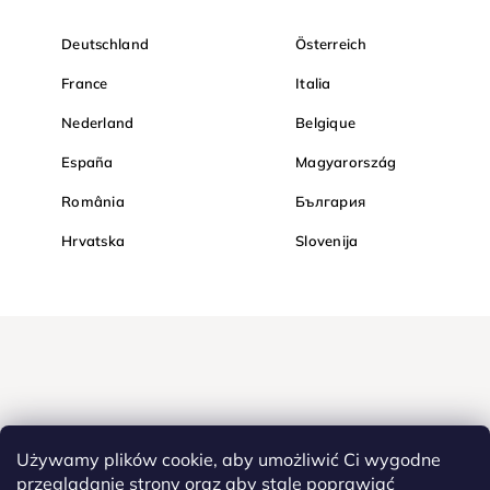
Deutschland
Österreich
France
Italia
Nederland
Belgique
España
Magyarország
România
България
Hrvatska
Slovenija
Używamy plików cookie, aby umożliwić Ci wygodne
przeglądanie strony oraz aby stale poprawiać