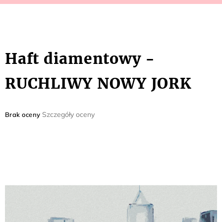
Haft diamentowy -
RUCHLIWY NOWY JORK
Średnia
Szczegóły oceny
Brak oceny
ocena
produktu
wynosi
0,0
na
5
gwiazdek.