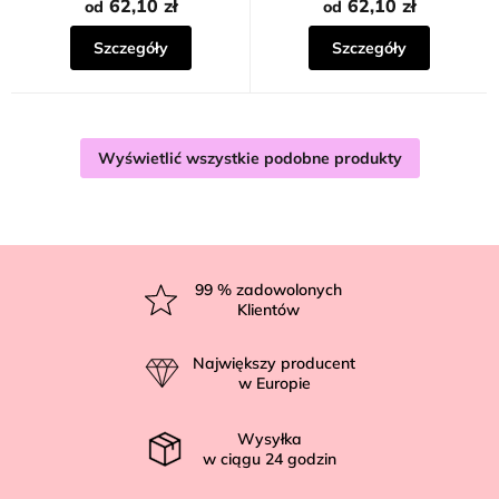
62,10 zł
62,10 zł
od
od
Szczegóły
Szczegóły
Wyświetlić wszystkie podobne produkty
S
t
99
% zadowolonych
Klientów
o
p
Największy producent
k
w Europie
a
Wysyłka
w ciągu
24
godzin