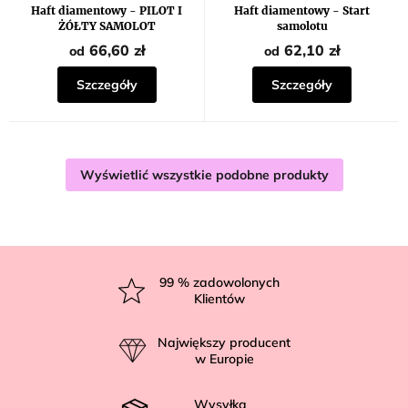
Haft diamentowy - PILOT I
Haft diamentowy - Start
ŻÓŁTY SAMOLOT
samolotu
66,60 zł
62,10 zł
od
od
Szczegóły
Szczegóły
Wyświetlić wszystkie podobne produkty
S
t
99
% zadowolonych
Klientów
o
p
Największy producent
k
w Europie
a
Wysyłka