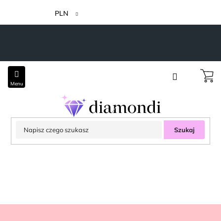
Przejść
do
PLN
treści
Szukaj