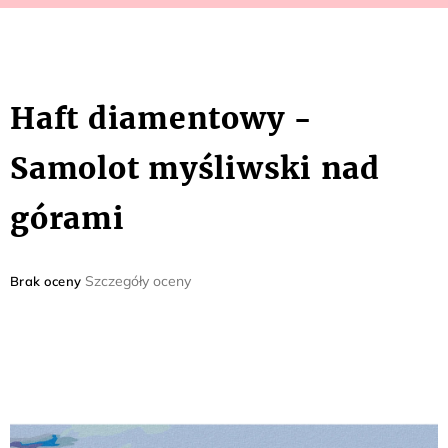
Haft diamentowy -
Samolot myśliwski nad
górami
Średnia
Szczegóły oceny
Brak oceny
ocena
produktu
wynosi
0,0
na
5
gwiazdek.