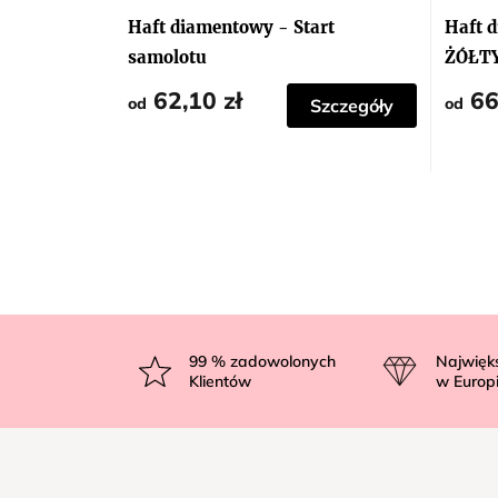
Haft diamentowy - Start
Haft 
samolotu
ŻÓŁT
62,10 zł
66
od
od
Szczegóły
S
t
99
% zadowolonych
Najwięk
Klientów
w Europ
o
p
k
a