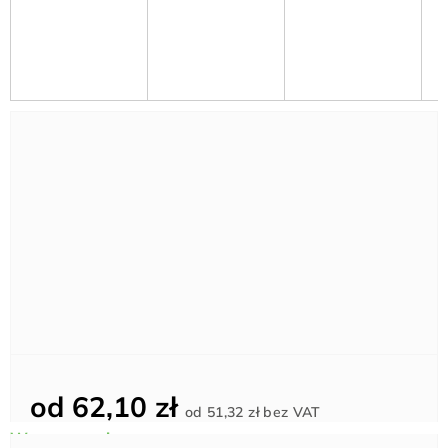
od
62,10 zł
Cena
od
51,32 zł
bez VAT
jednostkowa: