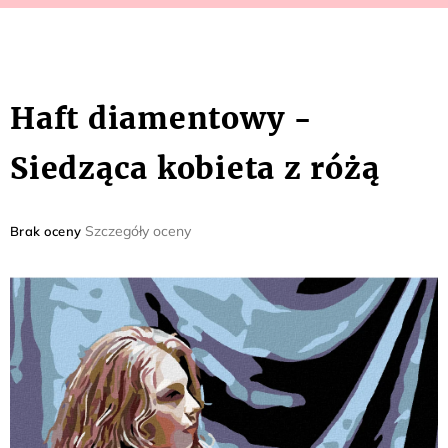
Haft diamentowy -
Siedząca kobieta z różą
Średnia
Szczegóły oceny
Brak oceny
ocena
produktu
wynosi
0,0
na
5
gwiazdek.