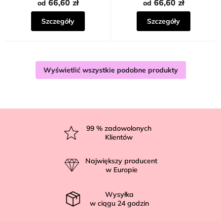
66,60 zł
66,60 zł
od
od
Szczegóły
Szczegóły
Wyświetlić wszystkie podobne produkty
S
t
99
% zadowolonych
Klientów
o
p
Największy producent
k
w Europie
a
Wysyłka
w ciągu
24
godzin