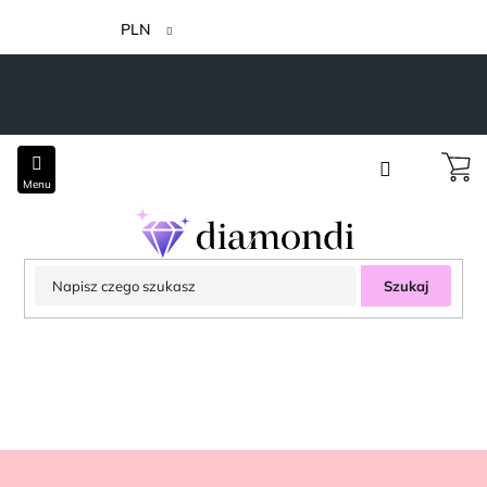
Przejść
do
PLN
treści
Szukaj