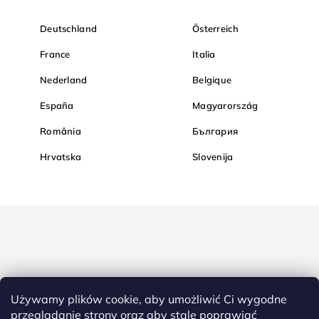
Deutschland
Österreich
France
Italia
Nederland
Belgique
España
Magyarország
România
България
Hrvatska
Slovenija
Używamy plików cookie, aby umożliwić Ci wygodne
przeglądanie strony oraz aby stale poprawiać