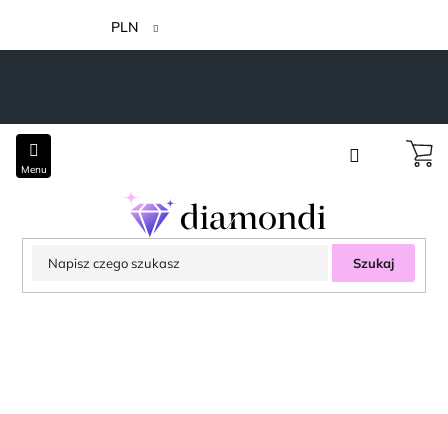
Przejść
do
PLN
treści
Szukaj