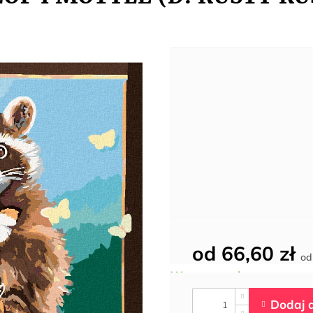
od
66,60 zł
o