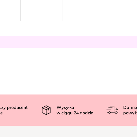
szy producent
Wysyłka
Darmo
ie
w ciągu
24
godzin
powyż