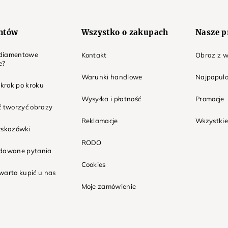
entów
Wszystko o zakupach
Nasze p
t diamentowe
Kontakt
Obraz z w
e?
Warunki handlowe
Najpopula
 krok po kroku
Wysyłka i płatność
Promocje
ć tworzyć obrazy
Reklamacje
Wszystkie
wskazówki
RODO
adawane pytania
Cookies
warto kupić u nas
Moje zamówienie