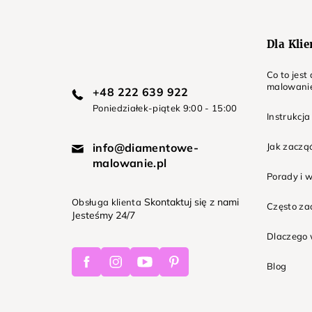
a
Dla Kli
Co to jes
malowani
+48 222 639 922
Poniedziałek-piątek 9:00 - 15:00
Instrukcja
info@diamentowe-
Jak zaczą
malowanie.pl
Porady i 
Skontaktuj się z nami
Obsługa klienta
Często z
Jesteśmy 24/7
Dlaczego 
Facebook
Instagram
Youtube
Pinterest
Blog