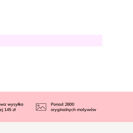
wa wysyłka
Ponad
2800
ej
145 zł
oryginalnych motywów