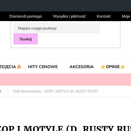
Diamondi pomaga
Wysyłka i płatność
Kontakt
Moje
Szukaj
ZDJĘCIA
HITY CENOWE
AKCESORIA
OPINIE
t
Haft diamentowy - SZOP I MOTYLE (D. RUSTY RUST)
ZOP I MOTYLE (D. RUSTY RU