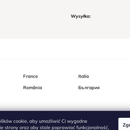
Wysyłka:
France
Italia
România
България
ików cookie, aby umożliwić Ci wygodne
Zg
Kupuj bezpiecznie w Dia
e strony oraz aby stale poprawiać funkcjonalność,