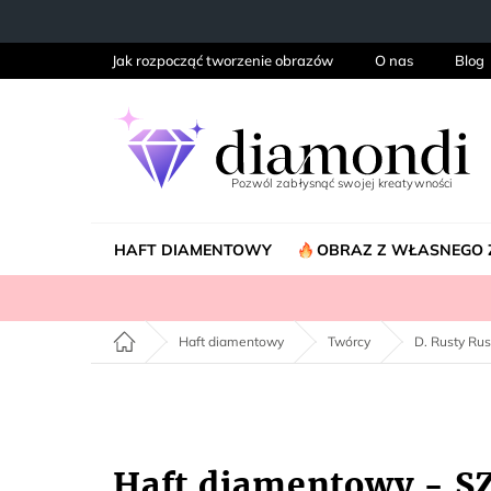
Przejść
do
treści
Jak rozpocząć tworzenie obrazów
O nas
Blog
HAFT DIAMENTOWY
OBRAZ Z WŁASNEGO 
Home
Haft diamentowy
Twórcy
D. Rusty Rus
Haft diamentowy - S