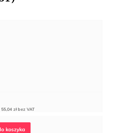
Cena
d
55,04 zł
bez VAT
jednostkowa: