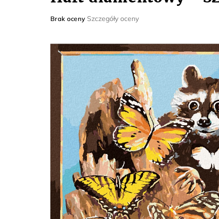
Średnia
Szczegóły oceny
Brak oceny
ocena
produktu
wynosi
0,0
na
5
gwiazdek.