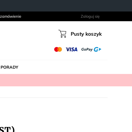
 zamówienie
Zaloguj się
Pusty koszyk
Koszyk
PORADY
ST)