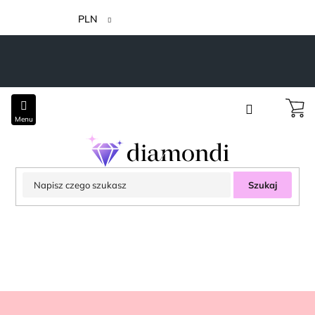
Przejść
do
PLN
treści
Szukaj