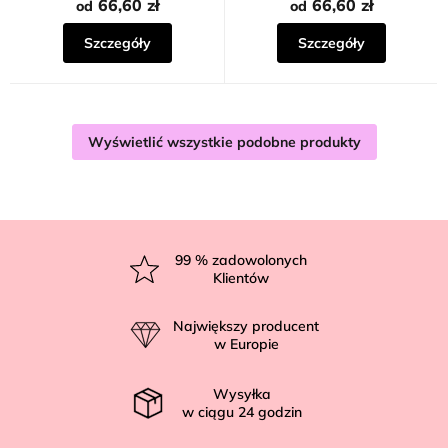
66,60 zł
66,60 zł
od
od
Szczegóły
Szczegóły
Wyświetlić wszystkie podobne produkty
S
t
99
% zadowolonych
Klientów
o
p
Największy producent
k
w Europie
a
Wysyłka
w ciągu
24
godzin