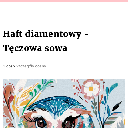
Haft diamentowy -
Tęczowa sowa
Średnia
Szczegóły oceny
1 ocen
ocena
produktu
wynosi
5,0
na
5
gwiazdek.