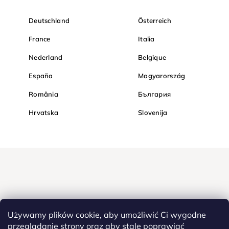
Deutschland
Österreich
France
Italia
Nederland
Belgique
España
Magyarország
România
България
Hrvatska
Slovenija
Używamy plików cookie, aby umożliwić Ci wygodne
przeglądanie strony oraz aby stale poprawiać