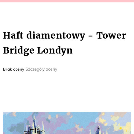
Haft diamentowy - Tower
Bridge Londyn
Średnia
Szczegóły oceny
Brak oceny
ocena
produktu
wynosi
0,0
na
5
gwiazdek.