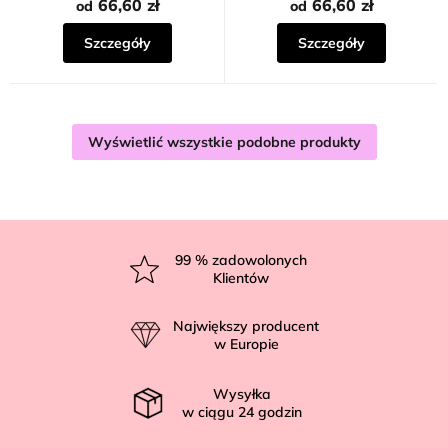
66,60 zł
66,60 zł
od
od
Szczegóły
Szczegóły
Wyświetlić wszystkie podobne produkty
S
t
99
% zadowolonych
Klientów
o
p
Największy producent
k
w Europie
a
Wysyłka
w ciągu
24
godzin