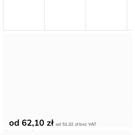
od
62,10 zł
Cena
od
51,32 zł
bez VAT
jednostkowa: