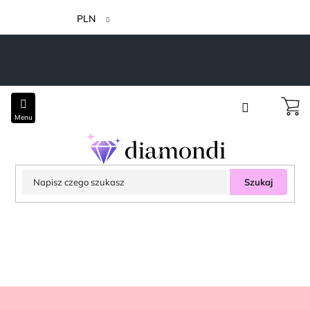
Przejść
do
PLN
treści
Szukaj