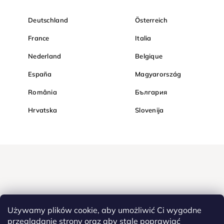
Deutschland
Österreich
France
Italia
Nederland
Belgique
España
Magyarország
România
България
Hrvatska
Slovenija
Używamy plików cookie, aby umożliwić Ci wygodne
przeglądanie strony oraz aby stale poprawiać