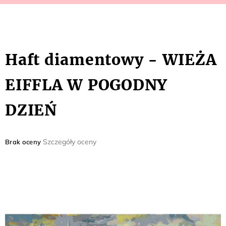
Haft diamentowy - WIEŻA
EIFFLA W POGODNY
DZIEŃ
Średnia
Szczegóły oceny
Brak oceny
ocena
produktu
wynosi
0,0
na
5
gwiazdek.