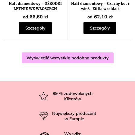
Haft diamentowy - OŚRODKI
Haft diamentowy - Czarny kot i
LETNIE WE WŁOSZECH
wieża Eiffla w oddali
66,60 zł
62,10 zł
od
od
Szczegóły
Szczegóły
Wyświetlić wszystkie podobne produkty
S
t
99
% zadowolonych
Klientów
o
p
Największy producent
k
w Europie
a
Wysyłka