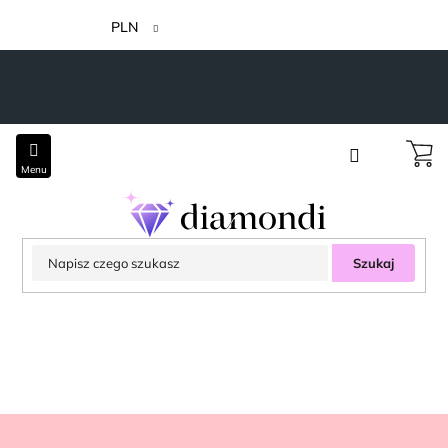
Przejść
do
PLN
treści
Szukaj