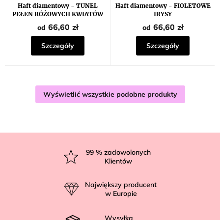
Haft diamentowy - TUNEL
Haft diamentowy - FIOLETOWE
PEŁEN RÓŻOWYCH KWIATÓW
IRYSY
66,60 zł
66,60 zł
od
od
Szczegóły
Szczegóły
Wyświetlić wszystkie podobne produkty
S
t
99
% zadowolonych
Klientów
o
p
Największy producent
k
w Europie
a
Wysyłka