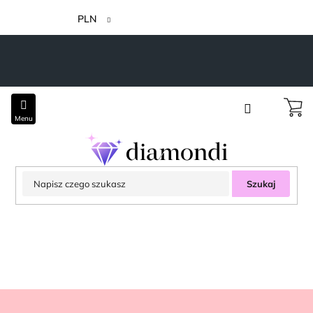
Przejść
do
PLN
treści
Szukaj