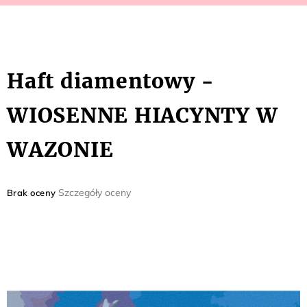
Haft diamentowy -
WIOSENNE HIACYNTY W
WAZONIE
Średnia
Szczegóły oceny
Brak oceny
ocena
produktu
wynosi
0,0
na
5
gwiazdek.