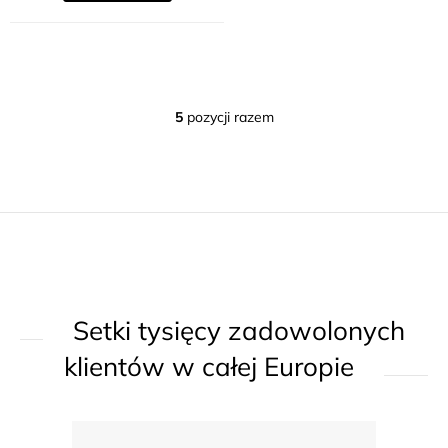
5
pozycji razem
K
o
n
t
r
o
l
k
Setki tysięcy zadowolonych
i
l
klientów w całej Europie
i
s
t