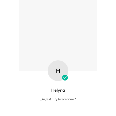
y
H
Helyna
„To jest mój trzeci obraz“