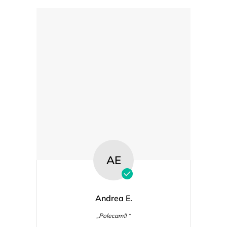
AE
Andrea E.
„Polecam!! “