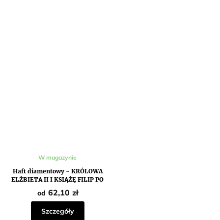
W magazynie
Haft diamentowy - KRÓLOWA
ELŻBIETA II I KSIĄŻĘ FILIP PO
KORONACJI
62,10 zł
od
Szczegóły