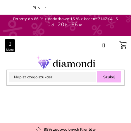
Przejść
do
PLN
treści
Rabaty do 66 % + dodatkowe 15 % z kodem: ZNIZKA15
0
:
20
:
56
d
h
m
Szukaj
99
% zadowolonych Klientów