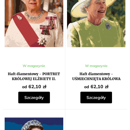
r
t
o
ó
d
w
u
k
t
ó
w
W magazynie
W magazynie
Haft diamentowy - PORTRET
Haft diamentowy -
KRÓLOWEJ ELŻBIETY II.
UŚMIECHNIĘTA KRÓLOWA
ELŻBIETA II.
62,10 zł
62,10 zł
od
od
Szczegóły
Szczegóły