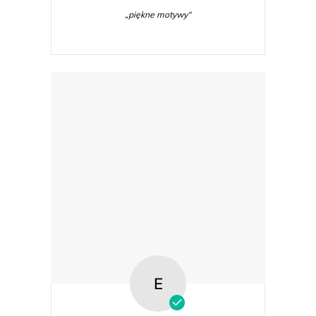
„piękne motywy“
E