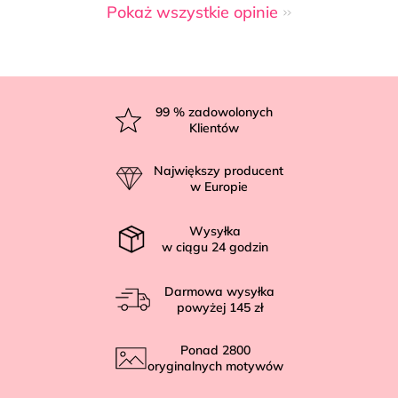
Pokaż wszystkie opinie
S
t
99
% zadowolonych
Klientów
o
p
Największy producent
k
w Europie
a
Wysyłka
w ciągu
24
godzin
Darmowa wysyłka
powyżej
145 zł
Ponad
2800
oryginalnych motywów