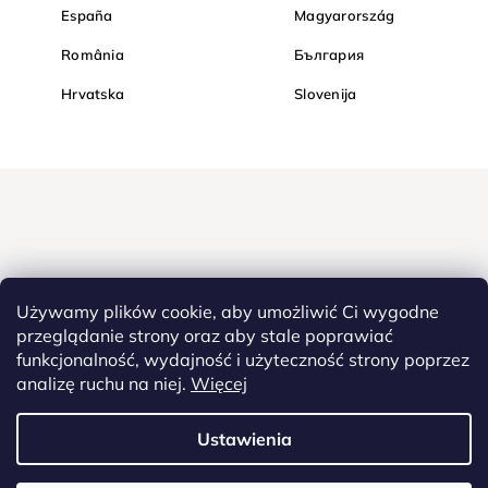
España
Magyarország
România
България
Hrvatska
Slovenija
Używamy plików cookie, aby umożliwić Ci wygodne
przeglądanie strony oraz aby stale poprawiać
funkcjonalność, wydajność i użyteczność strony poprzez
Kupuj bezpiecznie w Diamondi. Dzięki protokołowi HTTPS Twoje
analizę ruchu na niej.
Więcej
poufne dane są całkowicie bezpieczne - wszystkie informacje
pomiędzy przeglądarką a serwerem są przesyłane w zaszyfrowanej
postaci.
Ustawienia