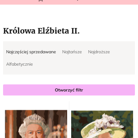
Królowa Elźbieta II.
S
L
Najczęściej sprzedawane
Najtańsze
Najdroższe
o
i
r
s
Alfabetycznie
t
t
o
a
w
p
Otworzyć filtr
a
r
n
o
i
d
e
u
p
k