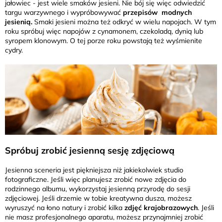
jałowiec - jest wiele smaków jesieni. Nie bój się więc odwiedzić
targu warzywnego i wypróbowywać
przepisów modnych
jesienią.
Smaki jesieni można też odkryć w wielu napojach. W tym
roku spróbuj więc napojów z cynamonem, czekoladą, dynią lub
syropem klonowym. O tej porze roku powstają też wyśmienite
cydry.
Spróbuj zrobić jesienną sesję zdjęciową
Jesienna sceneria jest piękniejsza niż jakiekolwiek studio
fotograficzne. Jeśli więc planujesz zrobić nowe zdjęcia do
rodzinnego albumu, wykorzystaj jesienną przyrodę do sesji
zdjęciowej. Jeśli drzemie w tobie kreatywna dusza, możesz
wyruszyć na łono natury i zrobić kilka
zdjęć krajobrazowych
. Jeśli
nie masz profesjonalnego aparatu, możesz przynajmniej zrobić