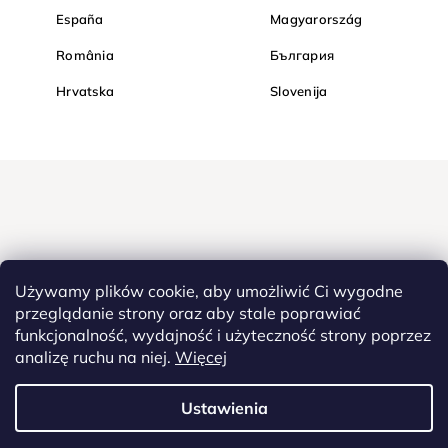
España
Magyarország
România
България
Hrvatska
Slovenija
Używamy plików cookie, aby umożliwić Ci wygodne
przeglądanie strony oraz aby stale poprawiać
funkcjonalność, wydajność i użyteczność strony poprzez
Kupuj bezpiecznie w Diamondi. Dzięki protokołowi HTTPS Twoje
analizę ruchu na niej.
Więcej
poufne dane są całkowicie bezpieczne - wszystkie informacje
pomiędzy przeglądarką a serwerem są przesyłane w zaszyfrowanej
postaci.
Ustawienia