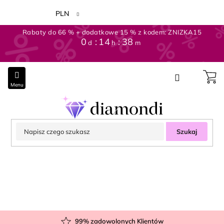
Przejść
do
PLN
treści
Rabaty do 66 % + dodatkowe 15 % z kodem: ZNIZKA15
0
14
38
d
h
m
Szukaj
99
% zadowolonych Klientów