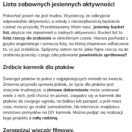
Lista zabawnych jesiennych aktywności
Pokochać jesień nie jest trudno. Wystarczy, że odkryjecie
odpowiednie aktywności, a wtedy z niecierpliwością będziecie
czekać na przyszłą. Przedstawiamy Wam nasz
jesienny bucket
list,
abyście nie zapomnieli o żadnych aktywności. Bucket list to
lista rzeczy do zrobienia
w określonym czasie. Nazwa pochodzi z
języka angielskiego i oznacza listę, na której stopniowo odhaczacie
to, co już zrobiliście. Spójrzmy zatem na to, jakie fajne rzeczy są do
zrobienia jesienią i czego zdecydowanie
powinniście spróbować!
Zróbcie karmnik dla ptaków
Świergot ptaków to jedna z najpiękniejszych melodii na świecie.
Zmienna przyroda sprawia jednak, że życie dla ptaków jest
znacznie trudniejsze, a
zimowe dokarmianie
może uratować
wiele z nich. Jeśli chcesz im pomóc, zaopatrz się w karmnik dla
ptaków do swojego ogrodu, na balkon lub parapet, a jeśli masz
czas, możesz go zrobić samodzielnie. Na internecie znajdziesz
mnóstwo pomysłów na DIY karmnik. Można podjąć się realizacji
tego projektu
z całą rodziną.
Zorganizuj wieczór filmowy.