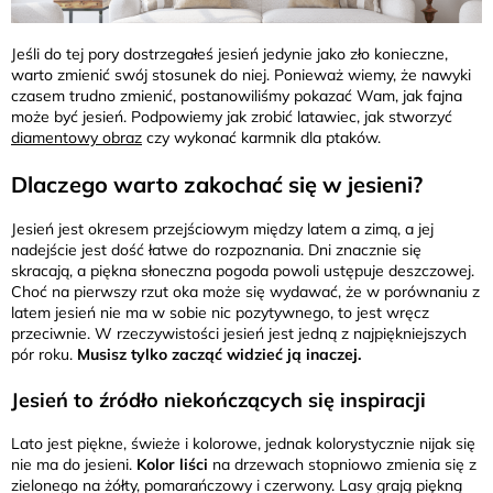
Jeśli do tej pory dostrzegałeś jesień jedynie jako zło konieczne,
warto zmienić swój stosunek do niej. Ponieważ wiemy, że nawyki
czasem trudno zmienić, postanowiliśmy pokazać Wam, jak fajna
może być jesień. Podpowiemy jak zrobić latawiec, jak stworzyć
diamentowy obraz
czy wykonać karmnik dla ptaków.
Dlaczego warto zakochać się w jesieni?
Jesień jest okresem przejściowym między latem a zimą, a jej
nadejście jest dość łatwe do rozpoznania. Dni znacznie się
skracają, a piękna słoneczna pogoda powoli ustępuje deszczowej.
Choć na pierwszy rzut oka może się wydawać, że w porównaniu z
latem jesień nie ma w sobie nic pozytywnego, to jest wręcz
przeciwnie. W rzeczywistości jesień jest jedną z najpiękniejszych
pór roku.
Musisz tylko zacząć widzieć ją inaczej.
Jesień to źródło niekończących się inspiracji
Lato jest piękne, świeże i kolorowe, jednak kolorystycznie nijak się
nie ma do jesieni.
Kolor liści
na drzewach stopniowo zmienia się z
zielonego na żółty, pomarańczowy i czerwony. Lasy grają piękną