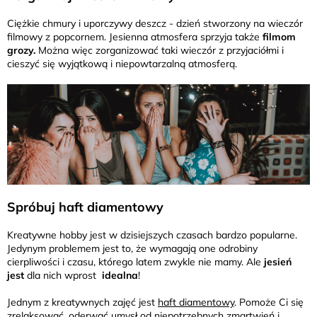
Ciężkie chmury i uporczywy deszcz - dzień stworzony na wieczór
filmowy z popcornem. Jesienna atmosfera sprzyja także
filmom
grozy.
Można więc zorganizować taki wieczór z przyjaciółmi i
cieszyć się wyjątkową i niepowtarzalną atmosferą.
Spróbuj haft diamentowy
Kreatywne hobby jest w dzisiejszych czasach bardzo popularne.
Jedynym problemem jest to, że wymagają one odrobiny
cierpliwości i czasu, którego latem zwykle nie mamy. Ale
jesień
jest
dla nich wprost
idealna
!
Jednym z kreatywnych zajęć jest
haft diamentowy
. Pomoże Ci się
zrelaksować, oderwać umysł od niepotrzebnych zmartwień i