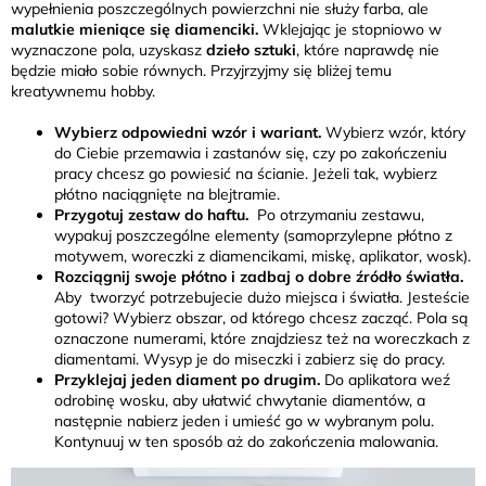
wypełnienia poszczególnych powierzchni nie służy farba, ale
malutkie mieniące się diamenciki.
Wklejając je stopniowo w
wyznaczone pola, uzyskasz
dzieło sztuki
, które naprawdę nie
będzie miało sobie równych. Przyjrzyjmy się bliżej temu
kreatywnemu hobby.
Wybierz odpowiedni wzór i wariant.
Wybierz wzór, który
do Ciebie przemawia i zastanów się, czy po zakończeniu
pracy chcesz go powiesić na ścianie. Jeżeli tak, wybierz
płótno naciągnięte na blejtramie.
Przygotuj zestaw do haftu.
Po otrzymaniu zestawu,
wypakuj poszczególne elementy (samoprzylepne płótno z
motywem, woreczki z diamencikami, miskę, aplikator, wosk).
Rozciągnij swoje płótno i zadbaj o dobre źródło światła.
Aby tworzyć potrzebujecie dużo miejsca i światła. Jesteście
gotowi? Wybierz obszar, od którego chcesz zacząć. Pola są
oznaczone numerami, które znajdziesz też na woreczkach z
diamentami. Wysyp je do miseczki i zabierz się do pracy.
Przyklejaj jeden diament po drugim.
Do aplikatora weź
odrobinę wosku, aby ułatwić chwytanie diamentów, a
następnie nabierz jeden i umieść go w wybranym polu.
Kontynuuj w ten sposób aż do zakończenia malowania.