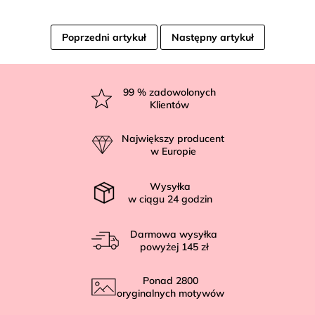
Poprzedni artykuł
Następny artykuł
S
t
99
% zadowolonych
Klientów
o
p
Największy producent
k
w Europie
a
Wysyłka
w ciągu
24
godzin
Darmowa wysyłka
powyżej
145 zł
Ponad
2800
oryginalnych motywów