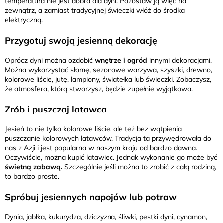
temperatura nie jest dobra dla dyni. Pozostaw ją więc na
zewnątrz, a zamiast tradycyjnej świeczki włóż do środka
elektryczną.
Przygotuj swoją jesienną dekorację
Oprócz dyni można ozdobić
wnętrze i ogród
innymi dekoracjami.
Można wykorzystać słomę, sezonowe warzywa, szyszki, drewno,
kolorowe liście, jutę, lampiony, światełka lub świeczki. Zobaczysz,
że atmosfera, którą stworzysz, będzie zupełnie wyjątkowa.
Zrób i puszczaj latawca
Jesień to nie tylko kolorowe liście, ale też bez wątpienia
puszczanie kolorowych latawców. Tradycja ta przywędrowała do
nas z Azji i jest popularna w naszym kraju od bardzo dawna.
Oczywiście, można kupić latawiec. Jednak wykonanie go może być
świetną zabawą.
Szczególnie jeśli można to zrobić z całą rodziną,
to bardzo proste.
Spróbuj jesiennych napojów lub potraw
Dynia, jabłka, kukurydza, dziczyzna, śliwki, pestki dyni, cynamon,