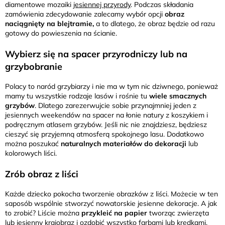
diamentowe mozaiki
jesiennej przyrody
. Podczas składania
zamówienia zdecydowanie zalecamy wybór opcji
obraz
naciągnięty na blejtramie,
a to dlatego, że obraz będzie od razu
gotowy do powieszenia na ścianie.
Wybierz się na spacer przyrodniczy lub na
grzybobranie
Polacy to naród grzybiarzy i nie ma w tym nic dziwnego, ponieważ
mamy tu wszystkie rodzaje lasów i rośnie tu
wiele smacznych
grzybów
. Dlatego zarezerwujcie sobie przynajmniej jeden z
jesiennych weekendów na spacer na łonie natury z koszykiem i
podręcznym atlasem grzybów. Jeśli nic nie znajdziesz, będziesz
cieszyć się przyjemną atmosferą spokojnego lasu. Dodatkowo
można poszukać
naturalnych materiałów do dekoracji
lub
kolorowych liści.
Zrób obraz z liści
Każde dziecko pokocha tworzenie obrazków z liści. Możecie w ten
saposób wspólnie stworzyć nowatorskie jesienne dekoracje. A jak
to zrobić? Liście można
przykleić na papier
tworząc zwierzęta
lub jesienny krajobraz i ozdobić wszystko farbami lub kredkami.