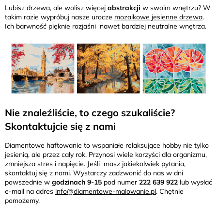
Lubisz drzewa, ale wolisz więcej
abstrakcji
w swoim wnętrzu? W
takim razie wypróbuj nasze urocze
mozaikowe jesienne drzewa
.
Ich barwność pięknie rozjaśni nawet bardziej neutralne wnętrza.
Nie znaleźliście, to czego szukaliście?
Skontaktujcie się z nami
Diamentowe haftowanie to wspaniałe relaksujące hobby nie tylko
jesienią, ale przez cały rok. Przynosi wiele korzyści dla organizmu,
zmniejsza stres i napięcie. Jeśli masz jakiekolwiek pytania,
skontaktuj się z nami. Wystarczy zadzwonić do nas w dni
powszednie w
godzinach 9-15
pod numer
222 639 922
lub wysłać
e-mail na adres
info@diamentowe-malowanie.pl
. Chętnie
pomożemy.