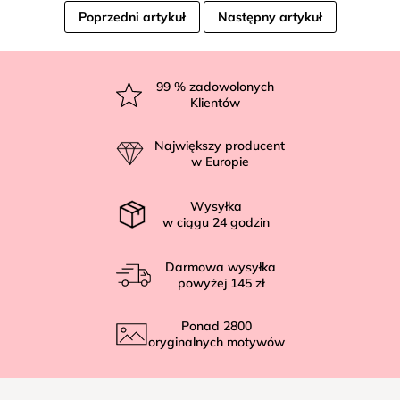
Poprzedni artykuł
Następny artykuł
S
t
99
% zadowolonych
Klientów
o
p
Największy producent
k
w Europie
a
Wysyłka
w ciągu
24
godzin
Darmowa wysyłka
powyżej
145 zł
Ponad
2800
oryginalnych motywów