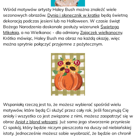
Wśród motywów artysty Haley Bush można znaleźć wiele
sezonowych obrazów.
Dynia i słonecznik w kratkę
będą świetną
dekoracją podczas jesieni lub na Halloween. W czasie świąt
Bożego Narodzenia doskonale posłuży wizerunek
Świętego
Mikołaja
, a na Wielkanoc - dla odmiany
Zajączek wielkanocny
.
Krótko mówiąc, Haley Bush ma obraz na każdą okazję, więc
można sprytnie połączyć przyjemne z pożytecznym.
Wspaniałą rzeczą jest to, że możesz wybierać spośród wielu
motywów, które będą Ci służyć przez cały rok. Jeśli fascynują Cię
anioły i wszystko co jest związane z nimi, możesz zaopatrzyć się w
obraz
Anioł z blond włosami
. Już samo jego stworzenie przyniesie
Ci spokój, który będzie niczym pieszczota na duszy od niebiańskiej
istoty. Jednocześnie możesz sobie wyobrazić, że będzie on chronił