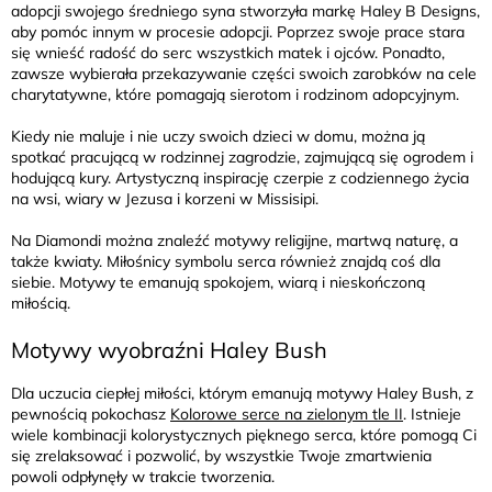
adopcji swojego średniego syna stworzyła markę Haley B Designs,
aby pomóc innym w procesie adopcji. Poprzez swoje prace stara
się wnieść radość do serc wszystkich matek i ojców. Ponadto,
zawsze wybierała przekazywanie części swoich zarobków na cele
charytatywne, które pomagają sierotom i rodzinom adopcyjnym.
Kiedy nie maluje i nie uczy swoich dzieci w domu, można ją
spotkać pracującą w rodzinnej zagrodzie, zajmującą się ogrodem i
hodującą kury. Artystyczną inspirację czerpie z codziennego życia
na wsi, wiary w Jezusa i korzeni w Missisipi.
Na Diamondi można znaleźć motywy religijne, martwą naturę, a
także kwiaty. Miłośnicy symbolu serca również znajdą coś dla
siebie. Motywy te emanują spokojem, wiarą i nieskończoną
miłością.
Motywy wyobraźni Haley Bush
Dla uczucia ciepłej miłości, którym emanują motywy Haley Bush, z
pewnością pokochasz
Kolorowe serce na zielonym tle II
. Istnieje
wiele kombinacji kolorystycznych pięknego serca, które pomogą Ci
się zrelaksować i pozwolić, by wszystkie Twoje zmartwienia
powoli odpłynęły w trakcie tworzenia.