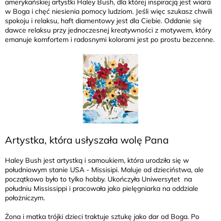
amerykańskiej artystki Haley Bush, dla której inspiracją jest wiara
w Boga i chęć niesienia pomocy ludziom. Jeśli więc szukasz chwili
spokoju i relaksu, haft diamentowy jest dla Ciebie. Oddanie się
dawce relaksu przy jednoczesnej kreatywności z motywem, który
emanuje komfortem i radosnymi kolorami jest po prostu bezcenne.
Artystka, która usłyszała wolę Pana
Haley Bush jest artystką i samoukiem, która urodziła się w
południowym stanie USA - Missisipi. Maluje od dzieciństwa, ale
początkowo było to tylko hobby. Ukończyła Uniwersytet na
południu Mississippi i pracowała jako pielęgniarka na oddziale
położniczym.
Żona i matka trójki dzieci traktuje sztukę jako dar od Boga. Po