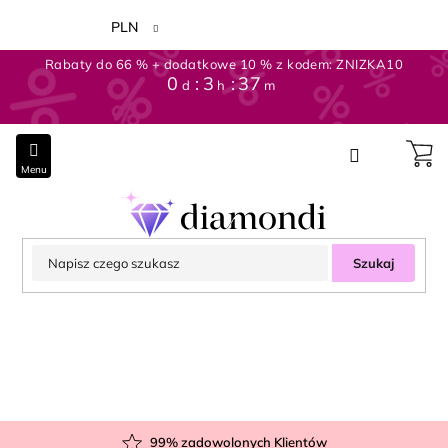
Przejść
do
PLN
treści
Rabaty do 66 % + dodatkowe 10 % z kodem: ZNIZKA10
0
:
3
:
37
d
h
m
Szukaj
99
% zadowolonych Klientów