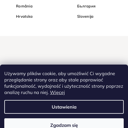
România
България
Hrvatska
Slovenija
Używamy plików cookie, aby umożliwić Ci wygodne
przeglądanie strony oraz aby stale poprawiać
funkcjonalność, wydajność i użyteczność strony poprzez
Kupuj bezpiecznie w Diamondi. Dzięki protokołowi HTTPS Twoje
analizę ruchu na niej.
Więcej
poufne dane są całkowicie bezpieczne - wszystkie informacje
pomiędzy przeglądarką a serwerem są przesyłane w zaszyfrowanej
postaci.
Ustawienia
Copyright
2022 - 2026
Diamondi. Wszelkie prawa zastrzeżone. |
Zgadzam się
Diamentowe malowanie, Westlogic - FROGMAN - ID 22074, ul. Stawowa