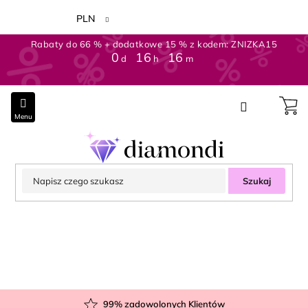
Przejść
do
PLN
treści
Rabaty do 66 % + dodatkowe 15 % z kodem: ZNIZKA15
0
:
16
:
16
d
h
m
Szukaj
99
% zadowolonych Klientów