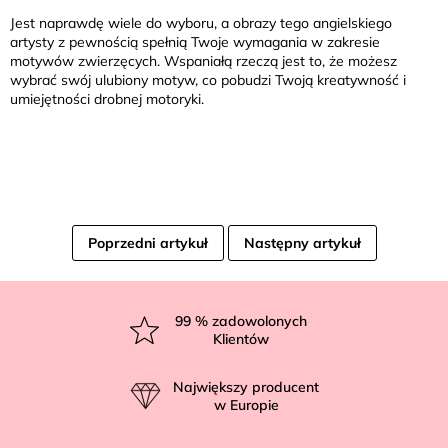
Jest naprawdę wiele do wyboru, a obrazy tego angielskiego
artysty z pewnością spełnią Twoje wymagania w zakresie
motywów zwierzęcych. Wspaniałą rzeczą jest to, że możesz
wybrać swój ulubiony motyw, co pobudzi Twoją kreatywność i
umiejętności drobnej motoryki.
Poprzedni artykuł
Następny artykuł
S
t
99
% zadowolonych
Klientów
o
p
Największy producent
k
w Europie
a