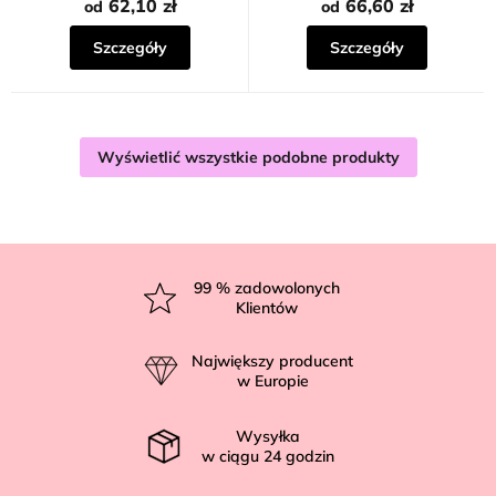
62,10 zł
66,60 zł
od
od
Szczegóły
Szczegóły
Wyświetlić wszystkie podobne produkty
S
t
99
% zadowolonych
Klientów
o
p
Największy producent
k
w Europie
a
Wysyłka
w ciągu
24
godzin