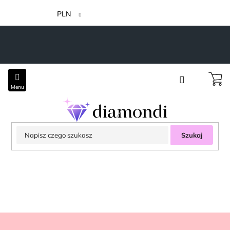
Przejść
do
PLN
treści
Szukaj