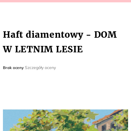
Haft diamentowy - DOM
W LETNIM LESIE
Średnia
Szczegóły oceny
Brak oceny
ocena
produktu
wynosi
0,0
na
5
gwiazdek.