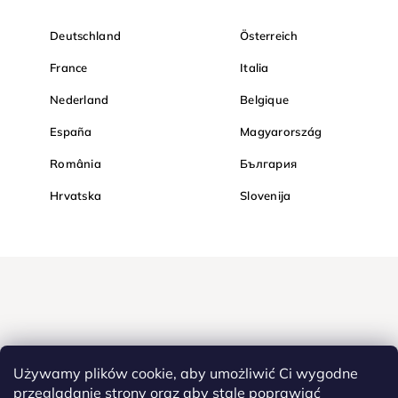
Deutschland
Österreich
France
Italia
Nederland
Belgique
España
Magyarország
România
България
Hrvatska
Slovenija
Używamy plików cookie, aby umożliwić Ci wygodne
przeglądanie strony oraz aby stale poprawiać