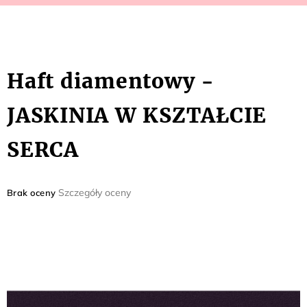
Haft diamentowy -
JASKINIA W KSZTAŁCIE
SERCA
Średnia
Szczegóły oceny
Brak oceny
ocena
produktu
wynosi
0,0
na
5
gwiazdek.