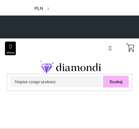
Przejść
do
PLN
treści
Szukaj