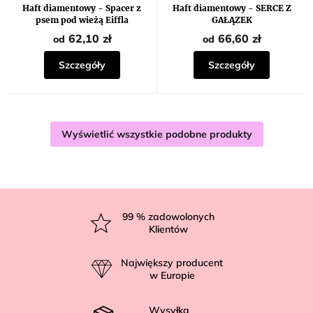
Haft diamentowy - Spacer z
Haft diamentowy - SERCE Z
psem pod wieżą Eiffla
GAŁĄZEK
62,10 zł
66,60 zł
od
od
Szczegóły
Szczegóły
Wyświetlić wszystkie podobne produkty
S
t
99
% zadowolonych
Klientów
o
p
Największy producent
k
w Europie
a
Wysyłka