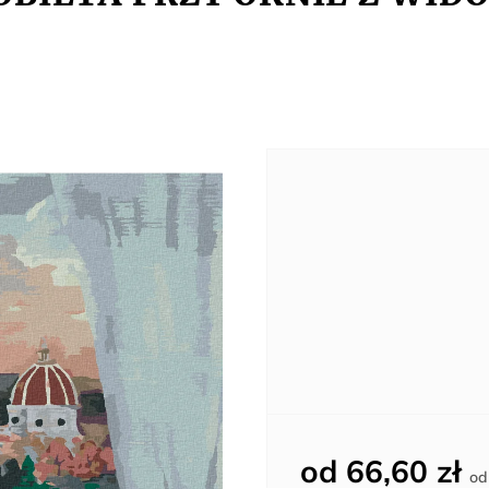
od
66,60 zł
o