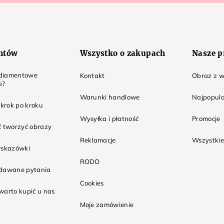
entów
Wszystko o zakupach
Nasze p
t diamentowe
Kontakt
Obraz z w
e?
Warunki handlowe
Najpopula
 krok po kroku
Wysyłka i płatność
Promocje
ć tworzyć obrazy
Reklamacje
Wszystkie
wskazówki
RODO
adawane pytania
Cookies
warto kupić u nas
Moje zamówienie