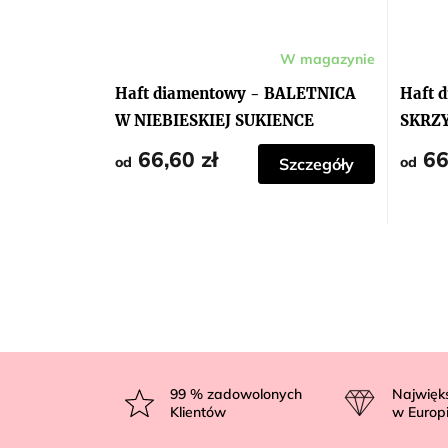
W magazynie
Haft diamentowy - BALETNICA
Haft 
W NIEBIESKIEJ SUKIENCE
SKRZ
66,60 zł
66
od
od
Szczegóły
S
t
99
% zadowolonych
Najwięk
Klientów
w Europ
o