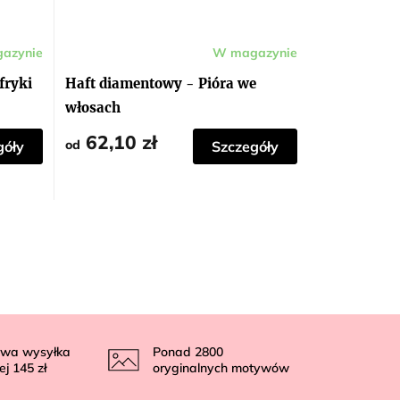
azynie
W magazynie
fryki
Haft diamentowy - Pióra we
włosach
62,10 zł
od
góły
Szczegóły
wa wysyłka
Ponad
2800
ej
145 zł
oryginalnych motywów