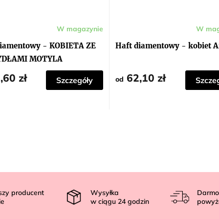
W magazynie
W mag
diamentowy - KOBIETA ZE
Haft diamentowy - kobiet A
YDŁAMI MOTYLA
,60 zł
62,10 zł
od
Szczegóły
Szcze
szy producent
Wysyłka
Darmo
ie
w ciągu
24
godzin
powyż