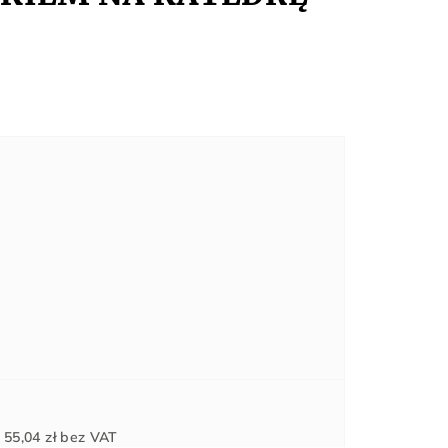
Cena
d
55,04 zł
bez VAT
jednostkowa: