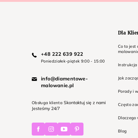
p
k
a
Dla Kli
Co to jes
malowani
+48 222 639 922
Poniedziałek-piątek 9:00 - 15:00
Instrukcja
info@diamentowe-
Jak zaczą
malowanie.pl
Porady i 
Skontaktuj się z nami
Obsługa klienta
Często z
Jesteśmy 24/7
Dlaczego 
Facebook
Instagram
Youtube
Pinterest
Blog