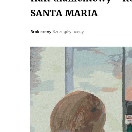
SANTA MARIA
Średnia
Szczegóły oceny
Brak oceny
ocena
produktu
wynosi
0,0
na
5
gwiazdek.