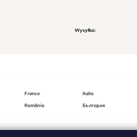
Wysyłka:
France
Italia
România
България