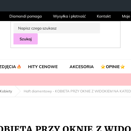
Diamondi pomaga
Wysyłka i płatność
Kontakt
Moje
Szukaj
ZDJĘCIA
HITY CENOWE
AKCESORIA
OPINIE
Kobiety
Haft diamentowy - KOBIETA PRZY OKNIE Z WIDOKIEM NA KATE
KOBIETA PRZY OKNIE Z WI