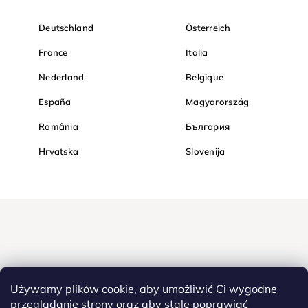
Deutschland
Österreich
France
Italia
Nederland
Belgique
España
Magyarország
România
България
Hrvatska
Slovenija
Używamy plików cookie, aby umożliwić Ci wygodne
przeglądanie strony oraz aby stale poprawiać