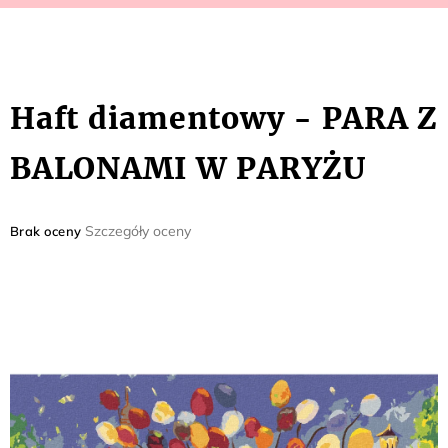
Haft diamentowy - PARA Z
BALONAMI W PARYŻU
Średnia
Szczegóły oceny
Brak oceny
ocena
produktu
wynosi
0,0
na
5
gwiazdek.