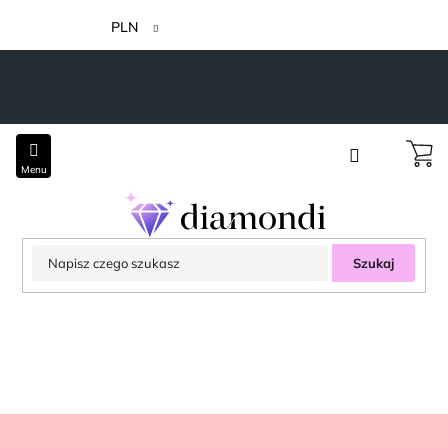
Przejść
do
PLN
treści
Szukaj