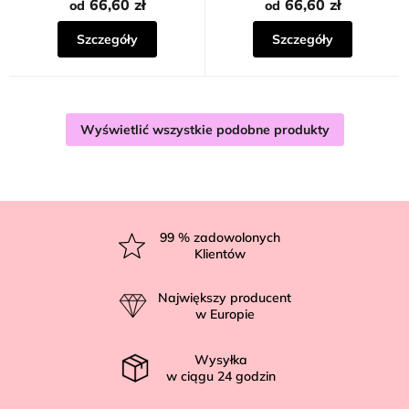
66,60 zł
66,60 zł
od
od
Szczegóły
Szczegóły
Wyświetlić wszystkie podobne produkty
S
t
99
% zadowolonych
Klientów
o
p
Największy producent
k
w Europie
a
Wysyłka
w ciągu
24
godzin