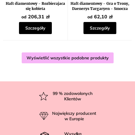
Haft diamentowy - Rozbierajaca
Haft diamentowy - Gra o Trony,
się kobieta
Daenerys Targaryen - Smocza
Królowa
206,31 zł
62,10 zł
od
od
Szczegóły
Szczegóły
Wyświetlić wszystkie podobne produkty
S
t
99
% zadowolonych
Klientów
o
p
Największy producent
k
w Europie
a
Wysyłka