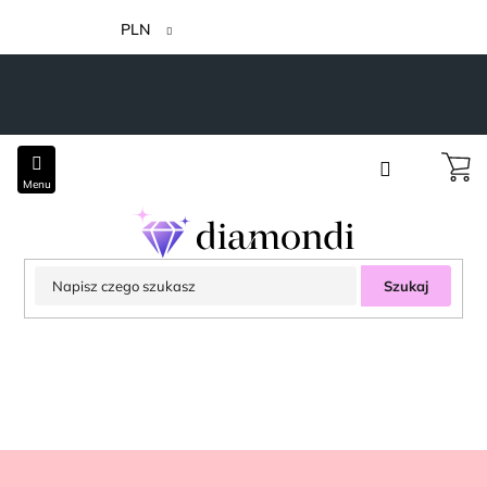
Przejść
do
PLN
treści
Szukaj