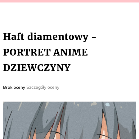
Haft diamentowy -
PORTRET ANIME
DZIEWCZYNY
Średnia
Szczegóły oceny
Brak oceny
ocena
produktu
wynosi
0,0
na
5
gwiazdek.