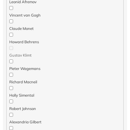
ó
Leonid Afremov
w
Vincent van Gogh
Claude Monet
Howard Behrens
Gustav Klimt
Pieter Wagemans
Richard Macneil
Holly Simental
Robert Johnson
Alexandria Gilbert