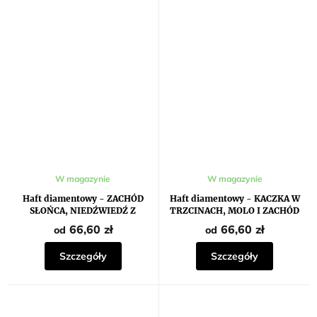
W magazynie
W magazynie
Haft diamentowy - ZACHÓD
Haft diamentowy - KACZKA W
SŁOŃCA, NIEDŹWIEDŹ Z
TRZCINACH, MOLO I ZACHÓD
MŁODYMI I RZEKA MIĘDZY
SŁOŃCA JESIENIĄ
66,60 zł
66,60 zł
od
od
GÓRAMI
Szczegóły
Szczegóły