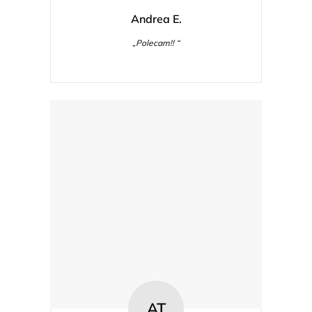
Andrea E.
„Polecam!! “
AT