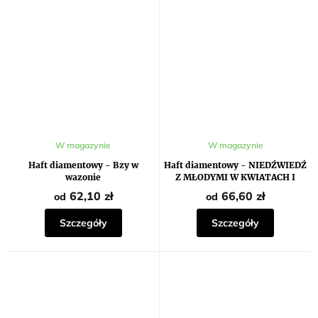
W magazynie
W magazynie
Haft diamentowy - Bzy w
Haft diamentowy - NIEDŹWIEDŹ
wazonie
Z MŁODYMI W KWIATACH I
GÓRY
62,10 zł
66,60 zł
od
od
Szczegóły
Szczegóły