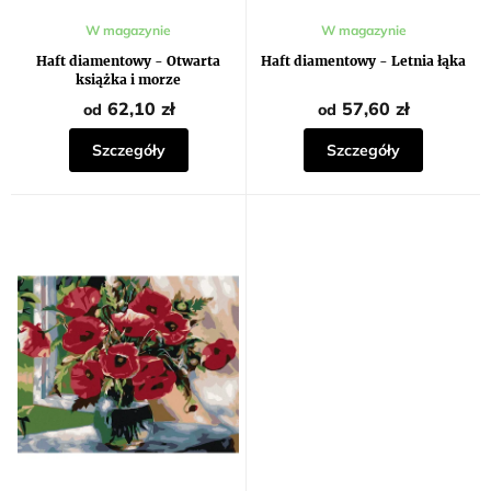
Średnia
Średnia
W magazynie
W magazynie
ocena
ocena
produktu
produktu
Haft diamentowy - Otwarta
Haft diamentowy - Letnia łąka
wynosi
wynosi
książka i morze
5,0
5,0
na
na
62,10 zł
57,60 zł
od
od
5
5
gwiazdek.
gwiazdek.
Szczegóły
Szczegóły