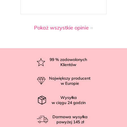
Pokaż wszystkie opinie
S
t
99
% zadowolonych
Klientów
o
p
Największy producent
k
w Europie
a
Wysyłka
w ciągu
24
godzin
Darmowa wysyłka
powyżej
145 zł