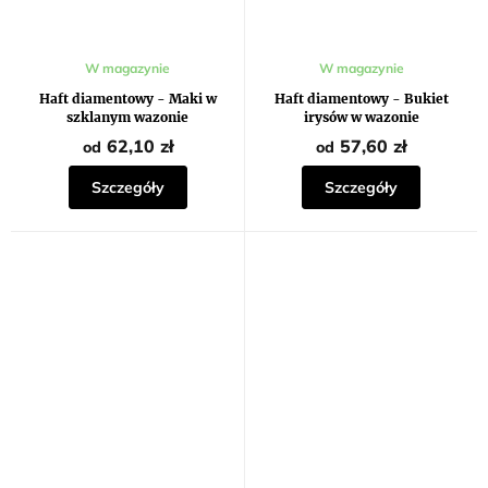
Średnia
Średnia
W magazynie
W magazynie
ocena
ocena
produktu
produktu
Haft diamentowy - Maki w
Haft diamentowy - Bukiet
wynosi
wynosi
szklanym wazonie
irysów w wazonie
5,0
5,0
na
na
62,10 zł
57,60 zł
od
od
5
5
gwiazdek.
gwiazdek.
Szczegóły
Szczegóły