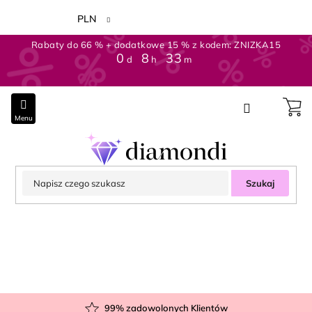
Przejść
do
PLN
treści
Rabaty do 66 % + dodatkowe 15 % z kodem: ZNIZKA15
0
:
8
:
32
d
h
m
Szukaj
99
% zadowolonych Klientów