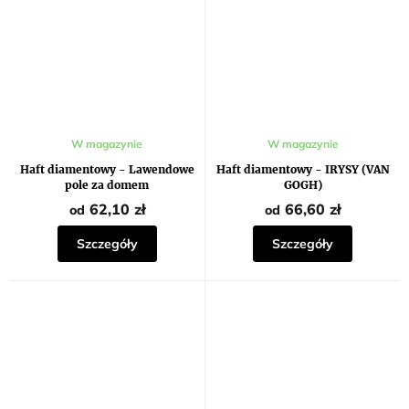
Średnia
Średnia
W magazynie
W magazynie
ocena
ocena
produktu
produktu
Haft diamentowy - Lawendowe
Haft diamentowy - IRYSY (VAN
wynosi
wynosi
pole za domem
GOGH)
5,0
5,0
na
na
62,10 zł
66,60 zł
od
od
5
5
gwiazdek.
gwiazdek.
Szczegóły
Szczegóły