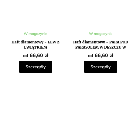
W magazynie
W magazynie
Haft diamentowy - LEW Z
Haft diamentowy - PARA POD
LWIĄTKIEM
PARASOLEM W DESZCZU W
JESIENNYM PARKU
66,60 zł
66,60 zł
od
od
Szczegóły
Szczegóły