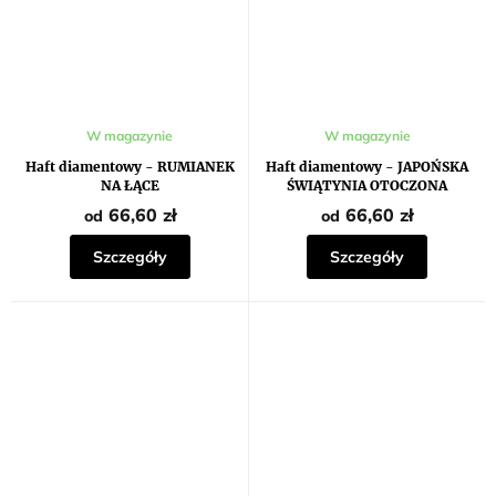
W magazynie
W magazynie
Haft diamentowy - RUMIANEK
Haft diamentowy - JAPOŃSKA
NA ŁĄCE
ŚWIĄTYNIA OTOCZONA
KWIATAMI
66,60 zł
66,60 zł
od
od
Szczegóły
Szczegóły