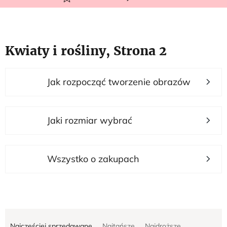
Kwiaty i rośliny
, Strona 2
L
Jak rozpocząć tworzenie obrazów
i
s
t
Jaki rozmiar wybrać
a
p
r
Wszystko o zakupach
o
d
u
S
k
Najczęściej sprzedawane
Najtańsze
Najdroższe