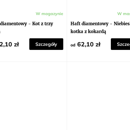
W magazynie
W mag
 diamentowy - Kot z trzy
Haft diamentowy - Niebie
a
kotka z kokardą
2,10 zł
62,10 zł
Szczegóły
Szcze
od