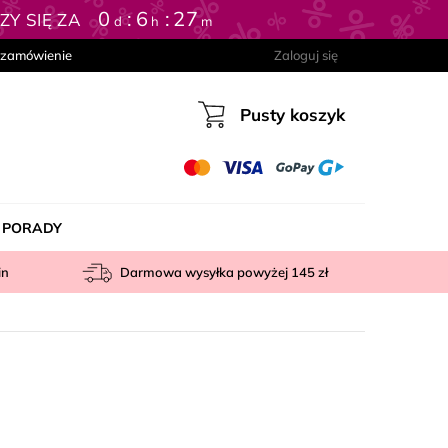
0
6
27
Y SIĘ ZA
d
h
m
 zamówienie
Zaloguj się
Pusty koszyk
Koszyk
PORADY
in
Darmowa wysyłka powyżej
145 zł