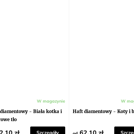
W magazynie
W mag
 diamentowy - Biała kotka i
Haft diamentowy - Koty i 
rowe tło
2,10 zł
62,10 zł
Szczegóły
Szcze
od