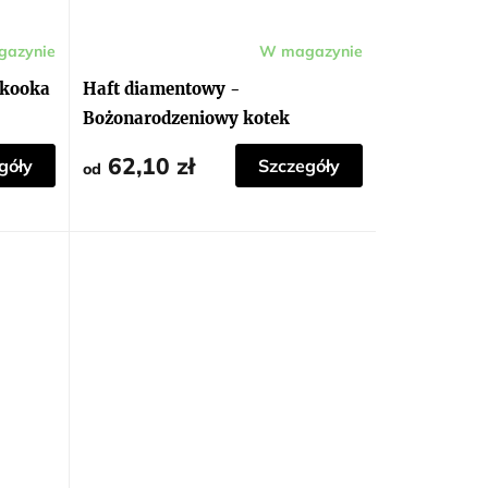
azynie
W magazynie
skooka
Haft diamentowy -
Bożonarodzeniowy kotek
62,10 zł
góły
Szczegóły
od