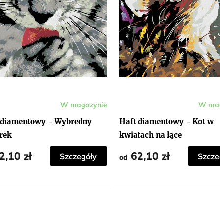
W magazynie
W mag
 diamentowy - Wybredny
Haft diamentowy - Kot w
rek
kwiatach na łące
2,10 zł
62,10 zł
Szczegóły
Szcze
od