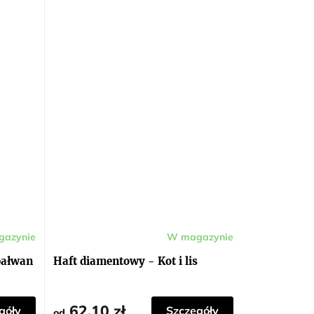
azynie
W magazynie
bałwan
Haft diamentowy - Kot i lis
62,10 zł
góły
Szczegóły
od