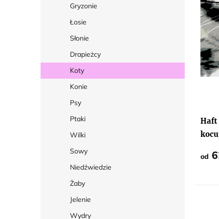
Gryzonie
r
Łosie
o
Słonie
d
u
Drapieżcy
k
Koty
t
Konie
ó
Psy
w
Ptaki
Haft
kocu
Wilki
Sowy
6
od
Niedźwiedzie
Żaby
Jelenie
Wydry