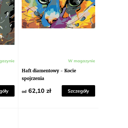
azynie
W magazynie
Haft diamentowy - Kocie
spojrzenia
62,10 zł
góły
Szczegóły
od