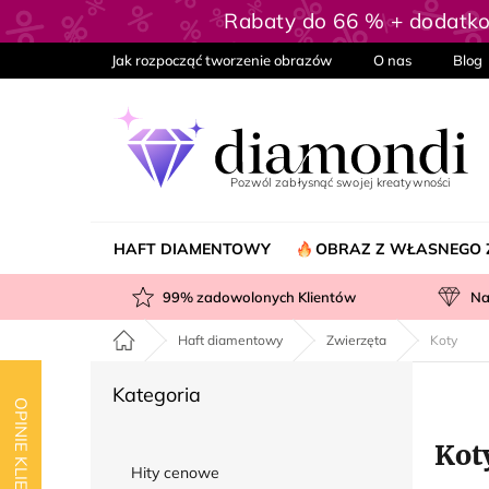
Przejść
Rabaty do 66 % + dodatk
do
treści
Jak rozpocząć tworzenie obrazów
O nas
Blog
HAFT DIAMENTOWY
OBRAZ Z WŁASNEGO 
99
% zadowolonych Klientów
Na
Home
Haft diamentowy
Zwierzęta
Koty
P
Pominąć
Kategoria
a
OPINIE KLIENTÓW
kategorie
s
Kot
e
Hity cenowe