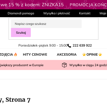
owe 15 % z kodem: ZNIZKA15
PROMOCJA KOŃCZ
Diamondi pomaga
Wysyłka i płatność
Kontakt
Moje
Szukaj
Poniedziałek-piątek 9:00 - 15:00
222 639 922
ZDJĘCIA
HITY CENOWE
AKCESORIA
OPINIE
jwiększy producent w Europie
Wysyłka w ciągu
24
godz
y
, Strona 7