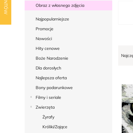
k
L
Obraz z własnego zdjęcia
b
i
o
Najpopularniejsze
s
c
t
Promocje
z
a
Nowości
n
p
S
Hity cenowe
y
r
Najcz
o
Boże Narodzenie
o
r
Dla dorosłych
d
t
Najlepsza oferta
u
o
k
Bony podarunkowe
w
t
Filmy i seriale
a
ó
n
Zwierzęta
w
i
Żyrafy
e
Króliki/Zające
p