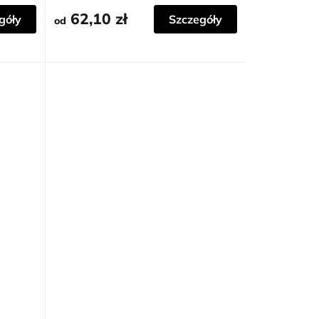
62,10 zł
góły
Szczegóły
od